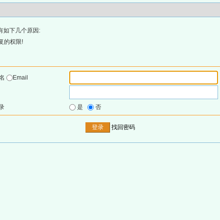
有如下几个原因:
复的权限!
户名
Email
录
是
否
找回密码