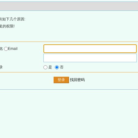
有如下几个原因:
复的权限!
户名
Email
录
是
否
找回密码