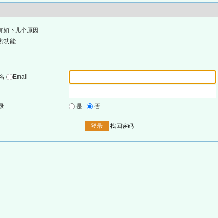
有如下几个原因:
索功能
户名
Email
录
是
否
找回密码