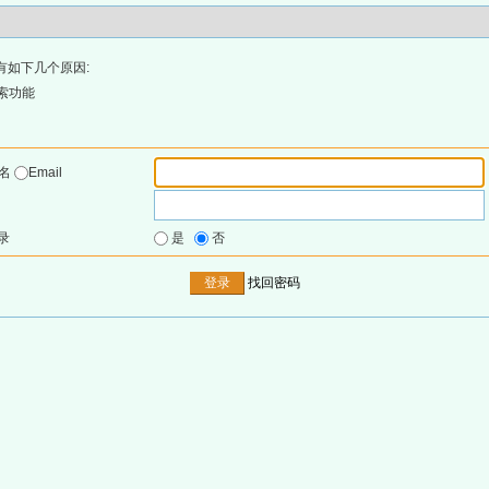
有如下几个原因:
索功能
户名
Email
录
是
否
找回密码