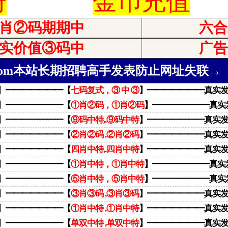
册
金币充值
①肖②码期期中
六合
真实价值③码中
广告
18.com本站长期招聘高手发表防止网址失联→【
澳〗━━━━━━━【
七码复式，③ 中 ③
】━━━━━━━真实
上〗━━━━━━━【
①肖②码，①肖②码
】━━━━━━━真实
宝〗━━━━━━━【
⑨码中特,.⑨码中特
】━━━━━━━真实
客〗━━━━━━━【
②肖②码 ,②肖②码
】━━━━━━━真实
满〗━━━━━━━【
四肖中特,.四肖中特
】━━━━━━━真实
盈〗━━━━━━━【
①肖中特，①肖中特
】━━━━━━━真实
结〗━━━━━━━【
⑤肖中特，⑤肖中特
】━━━━━━━真实
盟〗━━━━━━━【
③肖③码 ,③肖③码
】━━━━━━━真实
日〗━━━━━━━【
①肖中特 ,①肖中特
】━━━━━━━真实
物〗━━━━━━━【
单双中特 ,单双中特
】━━━━━━━真实