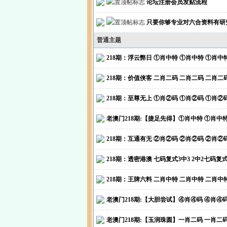
论坛注册会员发贴流程
只要你够专业对六合资料有研
普通主题
218期：浮云弊日 ①肖中特 ①肖中特 ①肖中
218期：价值侠客 二肖二码 二肖二码 二肖二
218期：至尊无上 ①肖②码 ①肖②码 ①肖②
老澳门218期:【捷足先得】①肖中特 ①肖中
218期：互通有无 ②肖②码 ②肖②码 ②肖②
218期：透密港澳 七码复式3中3 2中2七码复式3
218期：王牌六料 二肖中特 二肖中特 二肖中
老澳门218期:【大胆尝试】④肖④码 ④肖④
老澳门218期:【玉润珠圆】一肖二码 一肖二