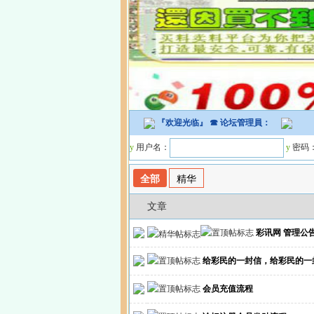
『
欢迎光临
』 ☎ 论坛管理員：
y
用户名：
y
密码
全部
精华
文章
彩讯网 管理公
给彩民的一封信，给彩民的一
会员充值流程