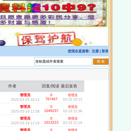
您现在是游客:
注册
|
登录
作者
回复/阅读
最后发表
管理员
0
管理员
767467
03-25 18:13
2025-03-25 18:13
管理员
0
管理员
1049237
03-19 12:38
2025-03-19 12:38
管理员
0
管理员
1013223
03-19 12:19
2025-03-19 12:19
管理员
0
管理员