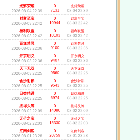
光辉荣耀
0
光辉荣耀
7131
08-04 22:39
2026-08-04 22:39
财富至宝
0
财富至宝
10944
08-03 22:42
2026-08-03 22:42
福利联盟
0
福利联盟
10103
08-03 22:42
2026-08-03 22:42
百無禁忌
0
百無禁忌
9100
08-03 22:36
2026-08-03 22:36
开宗明义
0
开宗明义
9407
08-03 22:36
2026-08-03 22:36
天下无双
0
天下无双
9560
08-03 22:25
2026-08-03 22:25
含沙射影
0
含沙射影
9543
08-03 22:25
2026-08-03 22:25
日益精进
0
日益精进
6974
08-03 22:25
2026-08-03 22:25
拔得头筹
0
拔得头筹
14086
08-02 22:09
2026-08-02 22:09
无价之宝
0
无价之宝
15330
08-02 22:03
2026-08-02 22:03
江南剑客
0
江南剑客
20759
08-01 23:28
2026-08-01 23:28