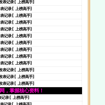
发表记录〖上榜高手〗
发表记录〖上榜高手〗
发表记录〖上榜高手〗
发表记录〖上榜高手〗
发表记录〖上榜高手〗
发表记录〖上榜高手〗
发表记录〖上榜高手〗
发表记录〖上榜高手〗
发表记录〖上榜高手〗
发表记录〖上榜高手〗
发表记录〖上榜高手〗
发表记录〖上榜高手〗
发表记录〖上榜高手〗
网，掌握核心资料！
表记录〖上榜高手〗
表记录〖上榜高手〗