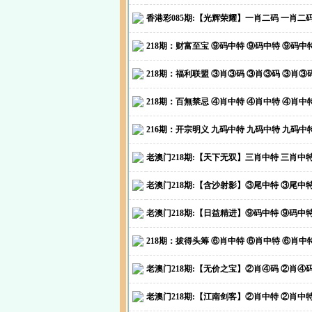
香港彩085期:【光辉荣耀】一肖二码 一肖二
218期：财富至宝 ⑨码中特 ⑨码中特 ⑨码中
218期：福利联盟 ③肖③码 ③肖③码 ③肖③
218期：百無禁忌 ④肖中特 ④肖中特 ④肖中
216期：开宗明义 九码中特 九码中特 九码中
老澳门218期:【天下无双】三肖中特 三肖中
老澳门218期:【含沙射影】③尾中特 ③尾中
老澳门218期:【日益精进】⑨码中特 ⑨码中
218期：拔得头筹 ⑥肖中特 ⑥肖中特 ⑥肖中
老澳门218期:【无价之宝】②肖④码 ②肖④
老澳门218期:【江南剑客】②肖中特 ②肖中