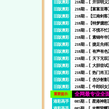
旧版澳彩
218期→〖开宗明
旧版澳彩
218期→【富富至
旧版澳彩
218期→【江南剑
旧版澳彩
218期→【特梦臆
旧版澳彩
218期→〖不慌不
旧版澳彩
218期→〖素锦年
旧版澳彩
218期→〖捷足先
旧版澳彩
218期→〖有声有
旧版澳彩
218期→〖天下无
旧版澳彩
218期→〖大胆尝
旧版澳彩
218期→〖热门肖
旧版澳彩
218期→〖含沙射
旧版澳彩
218期→〖牛郎织
全网最专业全
重要提示:
港彩高手
085期→〖星港神
港彩高手
085期→〖光辉荣