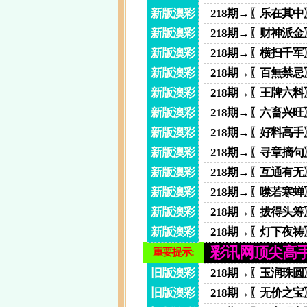
新版澳彩
218期→〖乐在其
新版澳彩
218期→〖财神派
新版澳彩
218期→〖横扫千
新版澳彩
218期→〖百無禁
新版澳彩
218期→〖王牌六
新版澳彩
218期→〖六畜兴
新版澳彩
218期→〖好料高
新版澳彩
218期→〖寻章摘
新版澳彩
218期→〖互通有
新版澳彩
218期→〖噤若寒
新版澳彩
218期→〖拔得头
新版澳彩
218期→〖灯下夜
彩讯网顶尖高
重要提示:
旧版澳彩
218期→〖玉润珠
旧版澳彩
218期→〖无价之