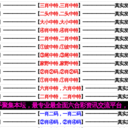
中〗━━━━━━━【
三肖中特 ,三肖中特
】━━━━━━━真实
金〗━━━━━━━【
二头中特 ,二头中特
】━━━━━━━真实
军〗━━━━━━━【
大小中特 ,大小中特
】━━━━━━━真实
忌〗━━━━━━━【
④肖中特 ,④肖中特
】━━━━━━━真实
料〗━━━━━━━【
二肖中特 ,二肖中特
】━━━━━━━真实
旺〗━━━━━━━【
①波中特 ,①波中特
】━━━━━━━真实
手〗━━━━━━━【
③尾中特 ,③尾中特
】━━━━━━━真实
句〗━━━━━━━【
家野中特 ,家野中特
】━━━━━━━真实
无〗━━━━━━━【
②肖②码 ,②肖②码
】━━━━━━━真实
蝉〗━━━━━━━【
①肖中特 ,①肖中特
】━━━━━━━真实
筹〗━━━━━━━【
六肖中特，六肖中特
】━━━━━━━真实
祷〗━━━━━━━【
二肖中特，二肖中特
】━━━━━━━真实
手聚集本坛，最专业最全面六合彩资讯交流平台，
圆〗━━━━━━━【
一肖二码，一肖二码
】━━━━━━━真实
宝〗━━━━━━━【
②肖④码，②肖④码
】━━━━━━━真实