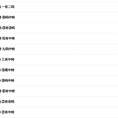
码 一肖二码
特 ⑨码中特
码 ③肖③码
特 ④肖中特
特 九码中特
特 三肖中特
特 ③尾中特
特 ⑨码中特
特 ⑥肖中特
码 ②肖④码
特 ②肖中特