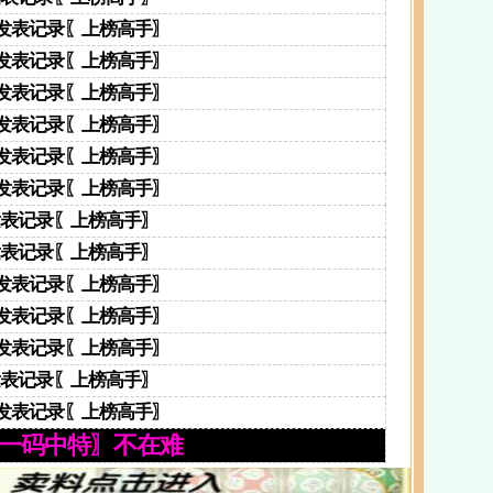
发表记录〖上榜高手〗
发表记录〖上榜高手〗
发表记录〖上榜高手〗
发表记录〖上榜高手〗
发表记录〖上榜高手〗
发表记录〖上榜高手〗
表记录〖上榜高手〗
表记录〖上榜高手〗
发表记录〖上榜高手〗
发表记录〖上榜高手〗
发表记录〖上榜高手〗
表记录〖上榜高手〗
发表记录〖上榜高手〗
一码中特〗不在难